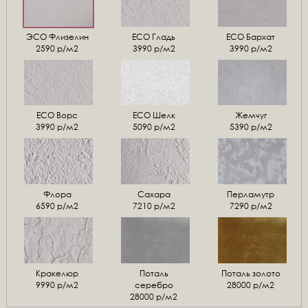
ЭСО Флизелин
ЕСО Гладь
ECO Бархат
2590 р/м2
3990 р/м2
3990 р/м2
ЕСО Ворс
ЕСО Шелк
Жемчуг
3990 р/м2
5090 р/м2
5390 р/м2
Флора
Сахара
Перламутр
6590 р/м2
7210 р/м2
7290 р/м2
Кракелюр
Поталь
Поталь золото
9990 р/м2
серебро
28000 р/м2
28000 р/м2