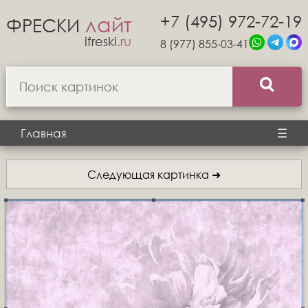
+7 (495) 972-72-19
лайт
ФРЕСКИ
ifreski
.ru
8 (977) 855-03-41
Главная
☰
Следующая картинка ➜