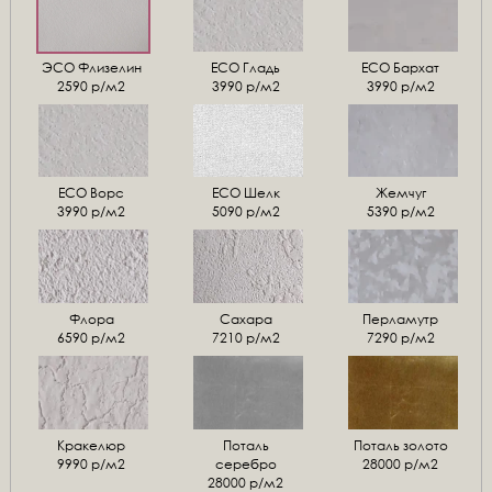
ЭСО Флизелин
ЕСО Гладь
ECO Бархат
2590 р/м2
3990 р/м2
3990 р/м2
ЕСО Ворс
ЕСО Шелк
Жемчуг
3990 р/м2
5090 р/м2
5390 р/м2
Флора
Сахара
Перламутр
6590 р/м2
7210 р/м2
7290 р/м2
Кракелюр
Поталь
Поталь золото
9990 р/м2
серебро
28000 р/м2
28000 р/м2