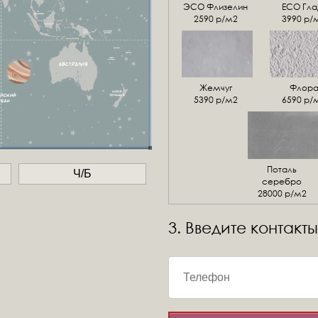
ЭСО Флизелин
ЕСО Гла
2590 р/м2
3990 р/
Жемчуг
Флор
5390 р/м2
6590 р/
Поталь
Ч/Б
серебро
28000 р/м2
3. Введите контакты