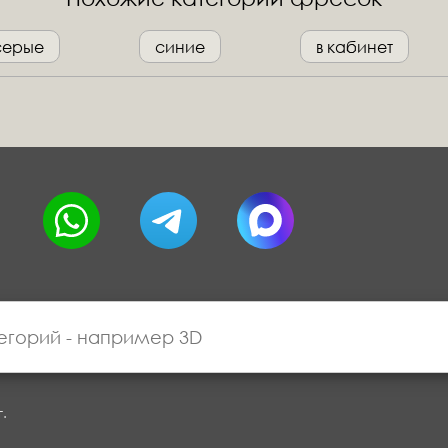
серые
синие
в кабинет
г.