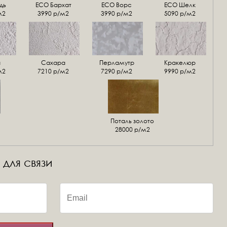
дь
ECO Бархат
ЕСО Ворс
ЕСО Шелк
м2
3990 р/м2
3990 р/м2
5090 р/м2
а
Сахара
Перламутр
Кракелюр
м2
7210 р/м2
7290 р/м2
9990 р/м2
Поталь золото
28000 р/м2
 для связи