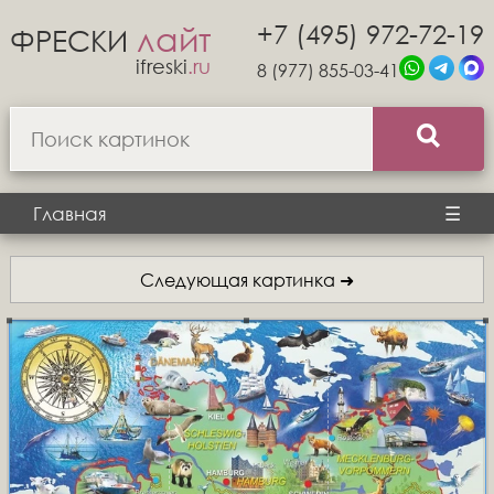
+7 (495) 972-72-19
лайт
ФРЕСКИ
ifreski
.ru
8 (977) 855-03-41
Главная
☰
Следующая картинка ➜