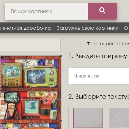
печатная доработка
Загрузить свою картинку
О
Фрески ретро, пол
1. Введите ширину
2. Выберите текст