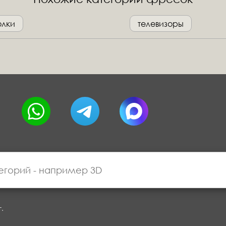
олки
телевизоры
г.