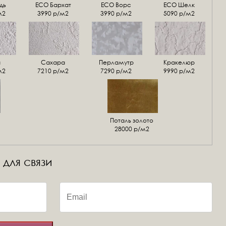
дь
ECO Бархат
ЕСО Ворс
ЕСО Шелк
м2
3990 р/м2
3990 р/м2
5090 р/м2
а
Сахара
Перламутр
Кракелюр
м2
7210 р/м2
7290 р/м2
9990 р/м2
Поталь золото
28000 р/м2
 для связи