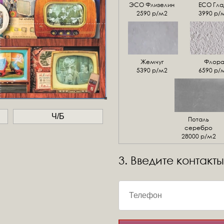
ЭСО Флизелин
ЕСО Гла
2590 р/м2
3990 р/
Жемчуг
Флор
5390 р/м2
6590 р/
Ч/Б
Поталь
серебро
28000 р/м2
3. Введите контакты