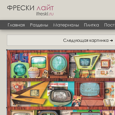
лайт
ФРЕСКИ
ifreski
.ru
Главная
Разделы
Материалы
Плитка
Пост
Следующая картинка ➜