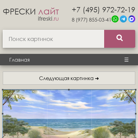
+7 (495) 972-72-19
лайт
ФРЕСКИ
ifreski
.ru
8 (977) 855-03-41
Главная
☰
Следующая картинка ➜