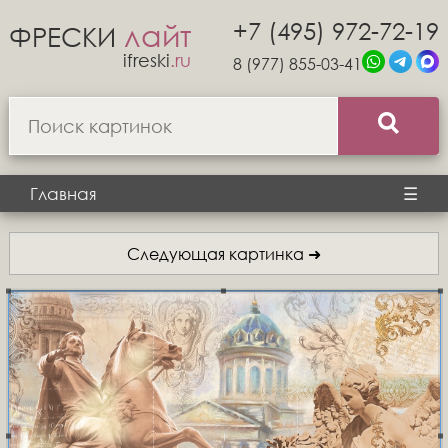
+7 (495) 972-72-19
лайт
ФРЕСКИ
ifreski
.ru
8 (977) 855-03-41
Главная
☰
Следующая картинка ➜