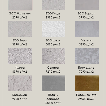
ЭСО Флизелин
ЕСО Гладь
ECO Бархат
2590 р/м2
3990 р/м2
3990 р/м2
ЕСО Ворс
ЕСО Шелк
Жемчуг
3990 р/м2
5090 р/м2
5390 р/м2
Флора
Сахара
Перламутр
6590 р/м2
7210 р/м2
7290 р/м2
Кракелюр
Поталь
Поталь золото
9990 р/м2
серебро
28000 р/м2
28000 р/м2