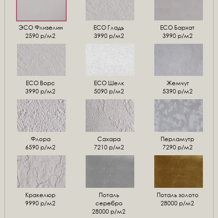
ЭСО Флизелин
ЕСО Гладь
ECO Бархат
2590 р/м2
3990 р/м2
3990 р/м2
ЕСО Ворс
ЕСО Шелк
Жемчуг
3990 р/м2
5090 р/м2
5390 р/м2
Флора
Сахара
Перламутр
6590 р/м2
7210 р/м2
7290 р/м2
Кракелюр
Поталь
Поталь золото
9990 р/м2
серебро
28000 р/м2
28000 р/м2