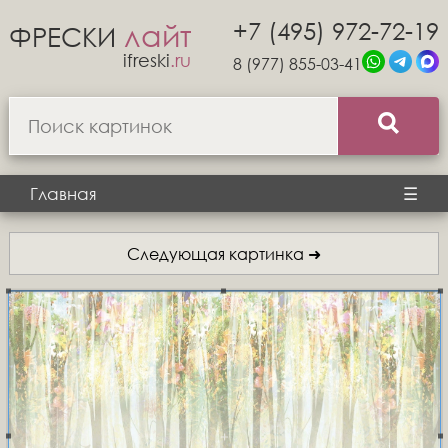
+7 (495) 972-72-19
лайт
ФРЕСКИ
ifreski
.ru
8 (977) 855-03-41
Главная
☰
Следующая картинка ➜