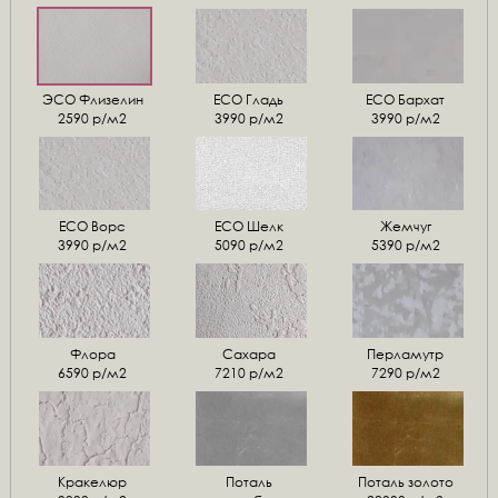
ЭСО Флизелин
ЕСО Гладь
ECO Бархат
2590 р/м2
3990 р/м2
3990 р/м2
ЕСО Ворс
ЕСО Шелк
Жемчуг
3990 р/м2
5090 р/м2
5390 р/м2
Флора
Сахара
Перламутр
6590 р/м2
7210 р/м2
7290 р/м2
Кракелюр
Поталь
Поталь золото