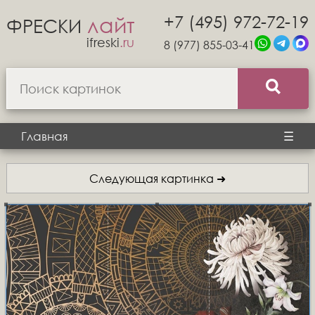
+7 (495) 972-72-19
лайт
ФРЕСКИ
ifreski
.ru
8 (977) 855-03-41
Главная
☰
Следующая картинка ➜