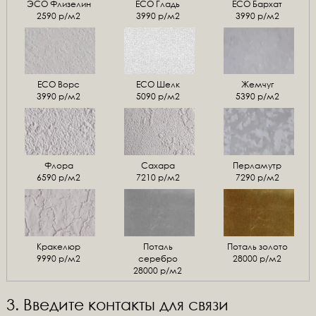
ЭСО Флизелин
ЕСО Гладь
ECO Бархат
2590 р/м2
3990 р/м2
3990 р/м2
ЕСО Ворс
ЕСО Шелк
Жемчуг
3990 р/м2
5090 р/м2
5390 р/м2
Флора
Сахара
Перламутр
6590 р/м2
7210 р/м2
7290 р/м2
Кракелюр
Поталь
Поталь золото
9990 р/м2
серебро
28000 р/м2
28000 р/м2
3. Введите контакты для связи