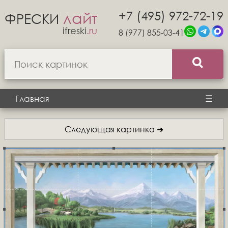
+7 (495) 972-72-19
лайт
ФРЕСКИ
ifreski
.ru
8 (977) 855-03-41
Главная
☰
Следующая картинка ➜