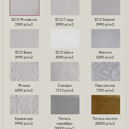
ЭСО Флизелин
ЕСО Гладь
ECO Бархат
2590 р/м2
3990 р/м2
3990 р/м2
ЕСО Ворс
ЕСО Шелк
Жемчуг
3990 р/м2
5090 р/м2
5390 р/м2
Флора
Сахара
Перламутр
6590 р/м2
7210 р/м2
7290 р/м2
Кракелюр
Поталь
Поталь золото
9990 р/м2
серебро
28000 р/м2
28000 р/м2