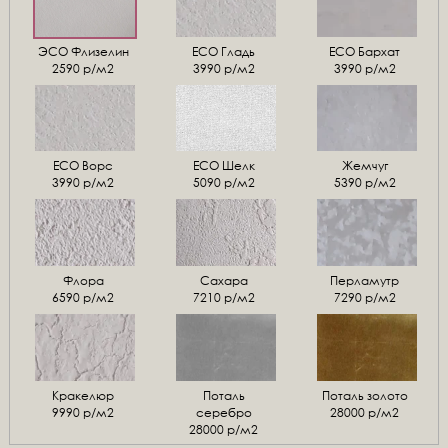
ЭСО Флизелин
ЕСО Гладь
ECO Бархат
2590 р/м2
3990 р/м2
3990 р/м2
ЕСО Ворс
ЕСО Шелк
Жемчуг
3990 р/м2
5090 р/м2
5390 р/м2
Флора
Сахара
Перламутр
6590 р/м2
7210 р/м2
7290 р/м2
Кракелюр
Поталь
Поталь золото
9990 р/м2
серебро
28000 р/м2
28000 р/м2