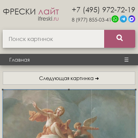
+7 (495) 972-72-19
лайт
ФРЕСКИ
ifreski
.ru
8 (977) 855-03-41
Главная
☰
Следующая картинка ➜