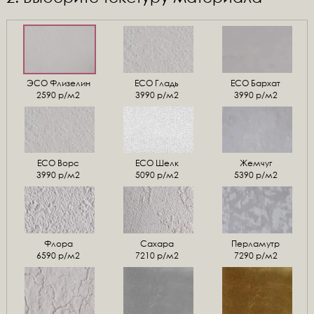
ЭСО Флизелин
ЕСО Гладь
ECO Бархат
2590 р/м2
3990 р/м2
3990 р/м2
ЕСО Ворс
ЕСО Шелк
Жемчуг
3990 р/м2
5090 р/м2
5390 р/м2
Флора
Сахара
Перламутр
6590 р/м2
7210 р/м2
7290 р/м2