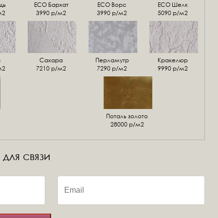
дь
ECO Бархат
ЕСО Ворс
ЕСО Шелк
м2
3990 р/м2
3990 р/м2
5090 р/м2
а
Сахара
Перламутр
Кракелюр
м2
7210 р/м2
7290 р/м2
9990 р/м2
Поталь золото
28000 р/м2
 для связи