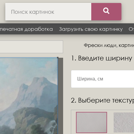
печатная доработка
Загрузить свою картинку
О
Фрески люди, картин
1. Введите ширину
2. Выберите текст