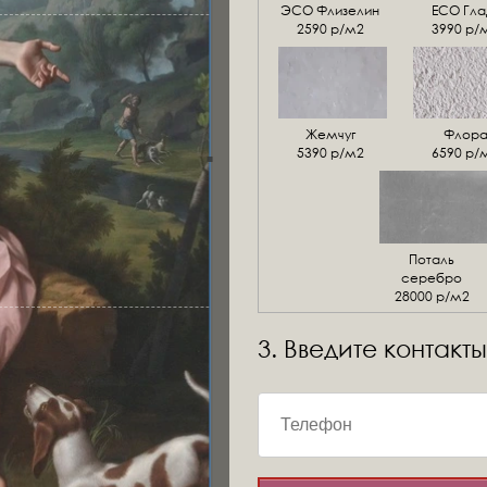
ЭСО Флизелин
ЕСО Гла
2590 р/м2
3990 р/
Жемчуг
Флор
5390 р/м2
6590 р/
Поталь
серебро
28000 р/м2
3. Введите контакты