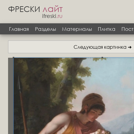
лайт
ФРЕСКИ
ifreski
.ru
Главная
Разделы
Материалы
Плитка
Пост
Следующая картинка ➜