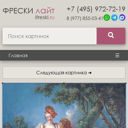
+7 (495) 972-72-19
лайт
ФРЕСКИ
ifreski
.ru
8 (977) 855-03-41
Главная
☰
Следующая картинка ➜