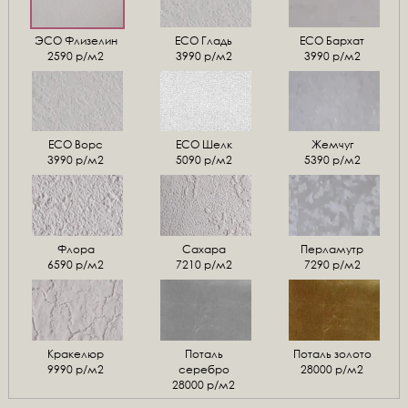
ЭСО Флизелин
ЕСО Гладь
ECO Бархат
2590 р/м2
3990 р/м2
3990 р/м2
ЕСО Ворс
ЕСО Шелк
Жемчуг
3990 р/м2
5090 р/м2
5390 р/м2
Флора
Сахара
Перламутр
6590 р/м2
7210 р/м2
7290 р/м2
Кракелюр
Поталь
Поталь золото
9990 р/м2
серебро
28000 р/м2
28000 р/м2