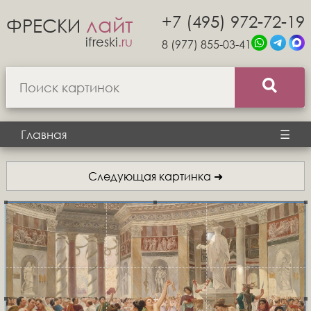
+7 (495) 972-72-19
лайт
ФРЕСКИ
ifreski
.ru
8 (977) 855-03-41
Главная
☰
Следующая картинка ➜