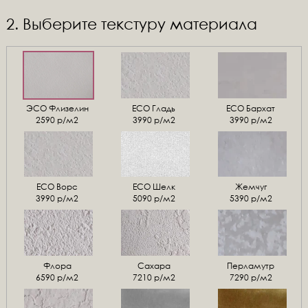
2. Выберите текстуру материала
ЭСО Флизелин
ЕСО Гладь
ECO Бархат
2590 р/м2
3990 р/м2
3990 р/м2
ЕСО Ворс
ЕСО Шелк
Жемчуг
3990 р/м2
5090 р/м2
5390 р/м2
Флора
Сахара
Перламутр
6590 р/м2
7210 р/м2
7290 р/м2