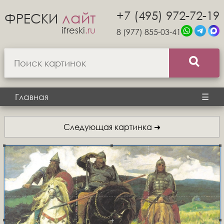
+7 (495) 972-72-19
лайт
ФРЕСКИ
ifreski
.ru
8 (977) 855-03-41
Главная
☰
Следующая картинка ➜