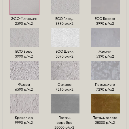
ЭСО Флизелин
ЕСО Гладь
ECO Бархат
2590 р/м2
3990 р/м2
3990 р/м2
ЕСО Ворс
ЕСО Шелк
Жемчуг
3990 р/м2
5090 р/м2
5390 р/м2
Флора
Сахара
Перламутр
6590 р/м2
7210 р/м2
7290 р/м2
Кракелюр
Поталь
Поталь золото
9990 р/м2
серебро
28000 р/м2
28000 р/м2