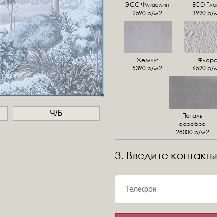
ЭСО Флизелин
ЕСО Гла
2590 р/м2
3990 р/
Жемчуг
Флор
5390 р/м2
6590 р/
Ч/Б
Поталь
серебро
28000 р/м2
3. Введите контакты