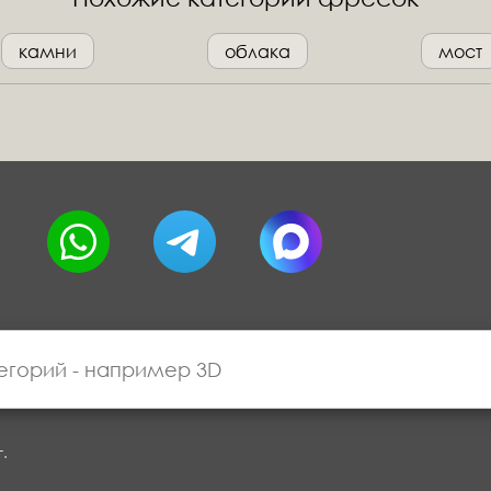
камни
облака
мост
г.