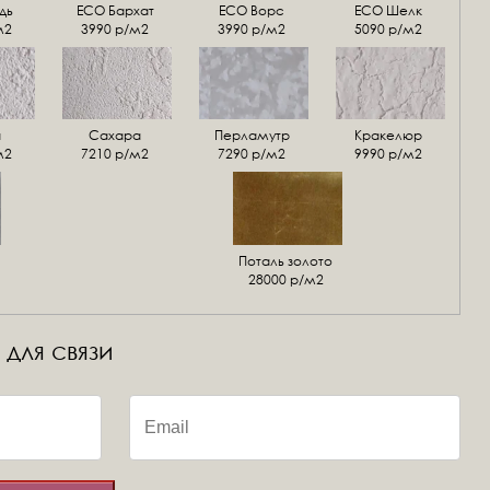
дь
ECO Бархат
ЕСО Ворс
ЕСО Шелк
м2
3990 р/м2
3990 р/м2
5090 р/м2
а
Сахара
Перламутр
Кракелюр
м2
7210 р/м2
7290 р/м2
9990 р/м2
Поталь золото
28000 р/м2
 для связи