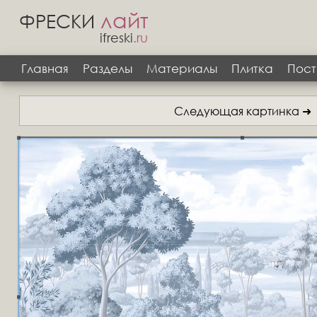
лайт
ФРЕСКИ
ifreski
.ru
Главная
Разделы
Материалы
Плитка
Пост
Следующая картинка ➜