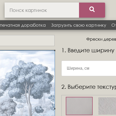
печатная доработка
Загрузить свою картинку
О
Фрески деревь
1. Введите ширину
2. Выберите текст