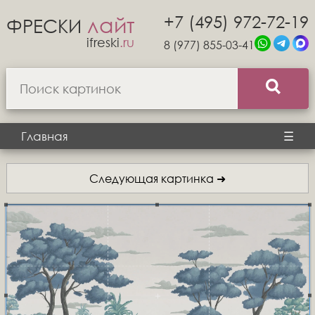
+7 (495) 972-72-19
лайт
ФРЕСКИ
ifreski
.ru
8 (977) 855-03-41
Главная
☰
Следующая картинка ➜