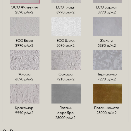
ЭСО Флизелин
ЕСО Гладь
ECO Бархат
2590 р/м2
3990 р/м2
3990 р/м2
ЕСО Ворс
ЕСО Шелк
Жемчуг
3990 р/м2
5090 р/м2
5390 р/м2
Флора
Сахара
Перламутр
6590 р/м2
7210 р/м2
7290 р/м2
Кракелюр
Поталь
Поталь золото
9990 р/м2
серебро
28000 р/м2
28000 р/м2