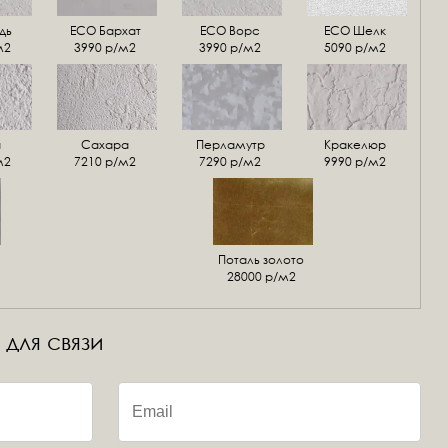
дь
ECO Бархат
ЕСО Ворс
ЕСО Шелк
м2
3990 р/м2
3990 р/м2
5090 р/м2
а
Сахара
Перламутр
Кракелюр
м2
7210 р/м2
7290 р/м2
9990 р/м2
Поталь золото
28000 р/м2
 для связи