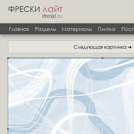
лайт
ФРЕСКИ
ifreski
.ru
Главная
Разделы
Материалы
Плитка
Пост
Следующая картинка ➜