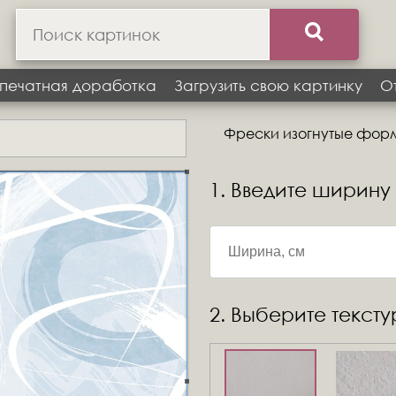
печатная доработка
Загрузить свою картинку
О
Фрески изогнутые формы
1. Введите ширину
2. Выберите текст