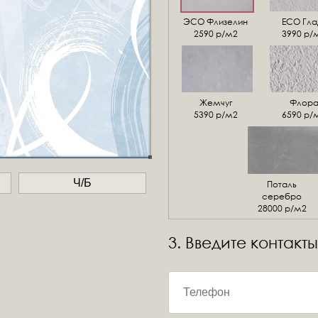
ЭСО Флизелин
ЕСО Гла
2590 р/м2
3990 р/
Жемчуг
Флор
5390 р/м2
6590 р/
Ч/Б
Поталь
серебро
28000 р/м2
3. Введите контакты