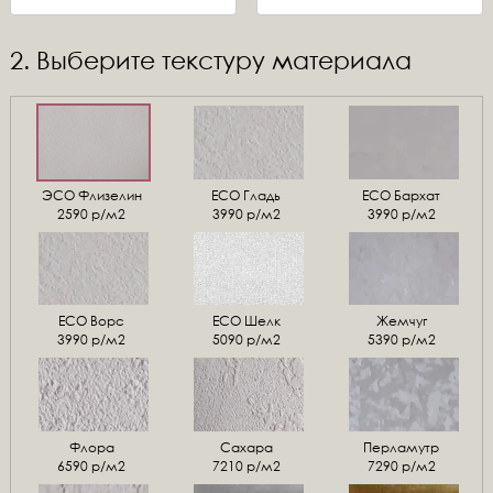
2. Выберите текстуру материала
ЭСО Флизелин
ЕСО Гладь
ECO Бархат
2590 р/м2
3990 р/м2
3990 р/м2
ЕСО Ворс
ЕСО Шелк
Жемчуг
3990 р/м2
5090 р/м2
5390 р/м2
Флора
Сахара
Перламутр
6590 р/м2
7210 р/м2
7290 р/м2