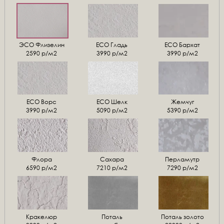
ЭСО Флизелин
ЕСО Гладь
ECO Бархат
2590 р/м2
3990 р/м2
3990 р/м2
ЕСО Ворс
ЕСО Шелк
Жемчуг
3990 р/м2
5090 р/м2
5390 р/м2
Флора
Сахара
Перламутр
6590 р/м2
7210 р/м2
7290 р/м2
Кракелюр
Поталь
Поталь золото