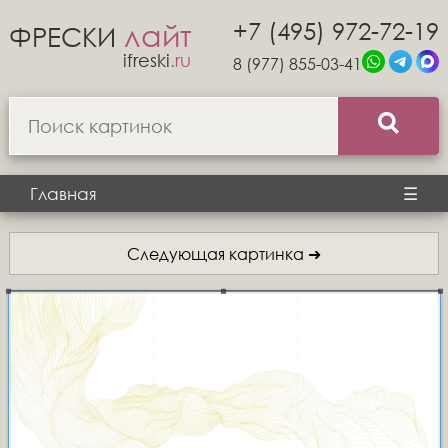
+7 (495) 972-72-19
лайт
ФРЕСКИ
ifreski
.ru
8 (977) 855-03-41
Главная
☰
Следующая картинка ➜