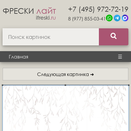
+7 (495) 972-72-19
лайт
ФРЕСКИ
ifreski
.ru
8 (977) 855-03-41
Главная
☰
Следующая картинка ➜