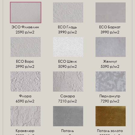
ЭСО Флизелин
ЕСО Гладь
ECO Бархат
2590 р/м2
3990 р/м2
3990 р/м2
ЕСО Ворс
ЕСО Шелк
Жемчуг
3990 р/м2
5090 р/м2
5390 р/м2
Флора
Сахара
Перламутр
6590 р/м2
7210 р/м2
7290 р/м2
Кракелюр
Поталь
Поталь золото