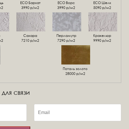
дь
ECO Бархат
ЕСО Ворс
ЕСО Шелк
м2
3990 р/м2
3990 р/м2
5090 р/м2
а
Сахара
Перламутр
Кракелюр
м2
7210 р/м2
7290 р/м2
9990 р/м2
Поталь золото
28000 р/м2
 для связи