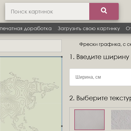
печатная доработка
Загрузить свою картинку
О
Фрески графика, с се
1. Введите ширину
2. Выберите текст