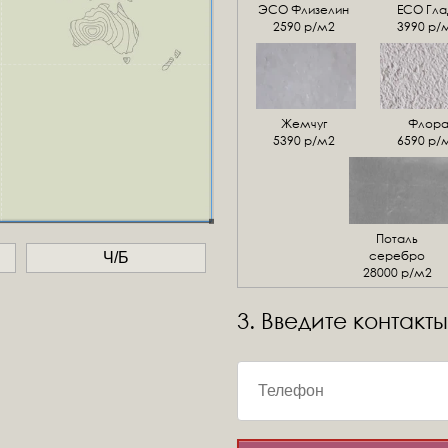
ЭСО Флизелин
ЕСО Гла
2590 р/м2
3990 р/
Жемчуг
Флор
5390 р/м2
6590 р/
Поталь
серебро
Ч/Б
28000 р/м2
3. Введите контакты