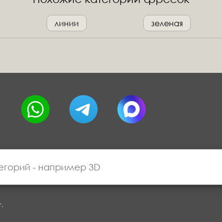
линии
зеленая
г.