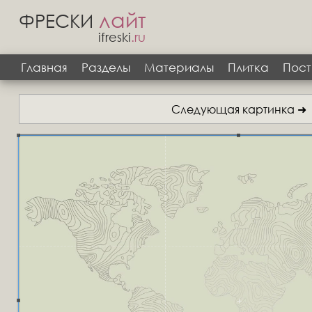
лайт
ФРЕСКИ
ifreski
.ru
Главная
Разделы
Материалы
Плитка
Пост
Следующая картинка ➜