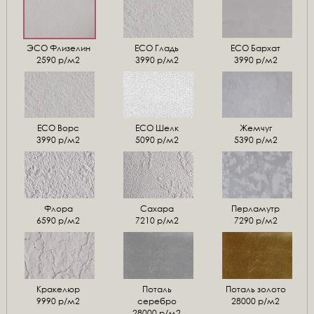
ЭСО Флизелин
ЕСО Гладь
ECO Бархат
2590 р/м2
3990 р/м2
3990 р/м2
ЕСО Ворс
ЕСО Шелк
Жемчуг
3990 р/м2
5090 р/м2
5390 р/м2
Флора
Сахара
Перламутр
6590 р/м2
7210 р/м2
7290 р/м2
Кракелюр
Поталь
Поталь золото
9990 р/м2
серебро
28000 р/м2
28000 р/м2