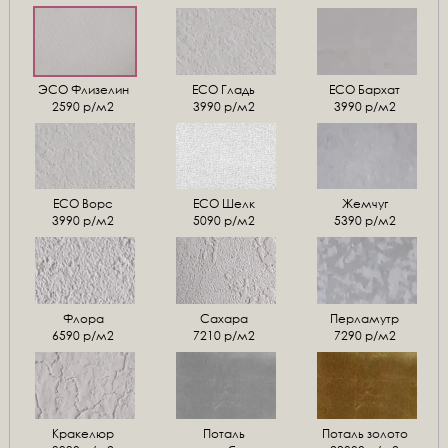
ЭСО Флизелин
ЕСО Гладь
ECO Бархат
2590 р/м2
3990 р/м2
3990 р/м2
ЕСО Ворс
ЕСО Шелк
Жемчуг
3990 р/м2
5090 р/м2
5390 р/м2
Флора
Сахара
Перламутр
6590 р/м2
7210 р/м2
7290 р/м2
Кракелюр
Поталь
Поталь золото