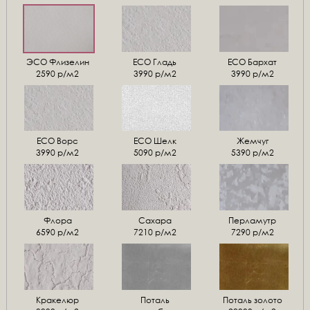
ЭСО Флизелин
ЕСО Гладь
ECO Бархат
2590 р/м2
3990 р/м2
3990 р/м2
ЕСО Ворс
ЕСО Шелк
Жемчуг
3990 р/м2
5090 р/м2
5390 р/м2
Флора
Сахара
Перламутр
6590 р/м2
7210 р/м2
7290 р/м2
Кракелюр
Поталь
Поталь золото