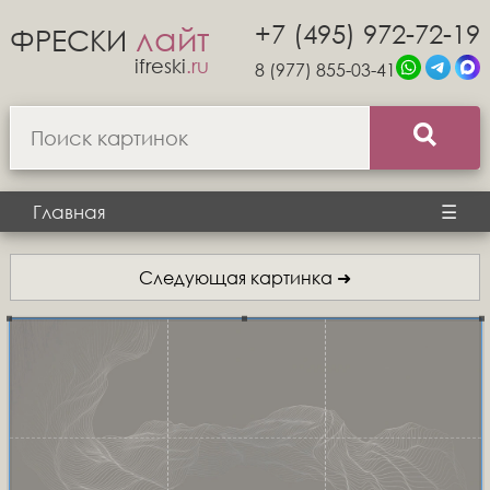
+7 (495) 972-72-19
лайт
ФРЕСКИ
ifreski
.ru
8 (977) 855-03-41
Главная
☰
Следующая картинка ➜