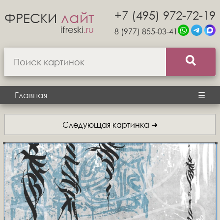
+7 (495) 972-72-19
лайт
ФРЕСКИ
ifreski
.ru
8 (977) 855-03-41
Главная
☰
Следующая картинка ➜