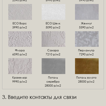
2590 р/м2
3990 р/м2
3990 р/м2
ЕСО Ворс
ЕСО Шелк
Жемчуг
3990 р/м2
5090 р/м2
5390 р/м2
Флора
Сахара
Перламутр
6590 р/м2
7210 р/м2
7290 р/м2
Кракелюр
Поталь
Поталь золото
9990 р/м2
серебро
28000 р/м2
28000 р/м2
3. Введите контакты для связи