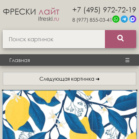
+7 (495) 972-72-19
лайт
ФРЕСКИ
ifreski
.ru
8 (977) 855-03-41
Главная
☰
Следующая картинка ➜