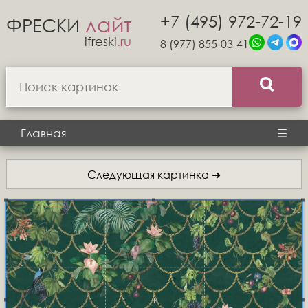
+7 (495) 972-72-19
лайт
ФРЕСКИ
ifreski
.ru
8 (977) 855-03-41
Главная
☰
Следующая картинка ➜