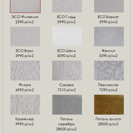
ЭСО Флизелин
ЕСО Гладь
ECO Бархат
2590 р/м2
3990 р/м2
3990 р/м2
ЕСО Ворс
ЕСО Шелк
Жемчуг
3990 р/м2
5090 р/м2
5390 р/м2
Флора
Сахара
Перламутр
6590 р/м2
7210 р/м2
7290 р/м2
Кракелюр
Поталь
Поталь золото
9990 р/м2
серебро
28000 р/м2
28000 р/м2