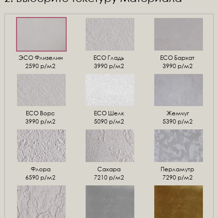
ЭСО Флизелин
ЕСО Гладь
ECO Бархат
2590 р/м2
3990 р/м2
3990 р/м2
ЕСО Ворс
ЕСО Шелк
Жемчуг
3990 р/м2
5090 р/м2
5390 р/м2
Флора
Сахара
Перламутр
6590 р/м2
7210 р/м2
7290 р/м2