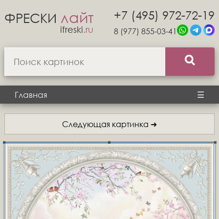
+7 (495) 972-72-19
лайт
ФРЕСКИ
ifreski
.ru
8 (977) 855-03-41
Главная
☰
Следующая картинка ➜