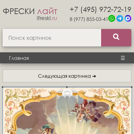
+7 (495) 972-72-19
лайт
ФРЕСКИ
ifreski
.ru
8 (977) 855-03-41
Главная
☰
Следующая картинка ➜