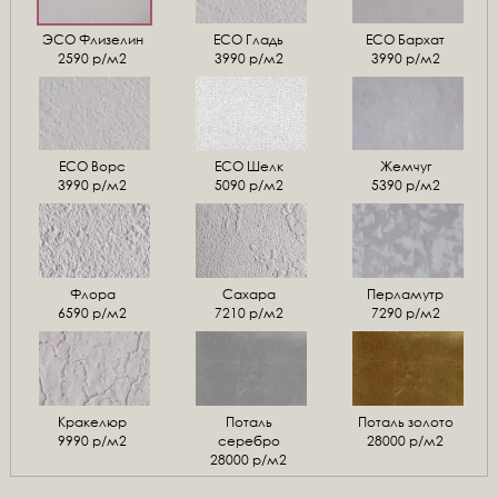
ЭСО Флизелин
ЕСО Гладь
ECO Бархат
2590 р/м2
3990 р/м2
3990 р/м2
ЕСО Ворс
ЕСО Шелк
Жемчуг
3990 р/м2
5090 р/м2
5390 р/м2
Флора
Сахара
Перламутр
6590 р/м2
7210 р/м2
7290 р/м2
Кракелюр
Поталь
Поталь золото
9990 р/м2
серебро
28000 р/м2
28000 р/м2