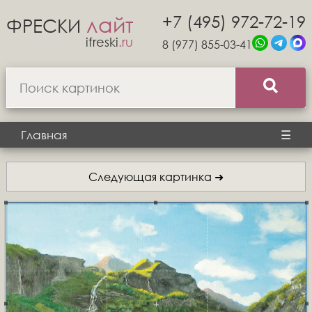
+7 (495) 972-72-19
лайт
ФРЕСКИ
ifreski
.ru
8 (977) 855-03-41
Главная
☰
Следующая картинка ➜