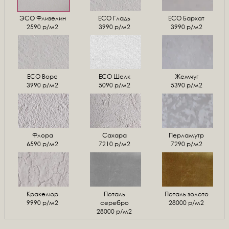
ЭСО Флизелин
ЕСО Гладь
ECO Бархат
2590 р/м2
3990 р/м2
3990 р/м2
ЕСО Ворс
ЕСО Шелк
Жемчуг
3990 р/м2
5090 р/м2
5390 р/м2
Флора
Сахара
Перламутр
6590 р/м2
7210 р/м2
7290 р/м2
Кракелюр
Поталь
Поталь золото
9990 р/м2
серебро
28000 р/м2
28000 р/м2