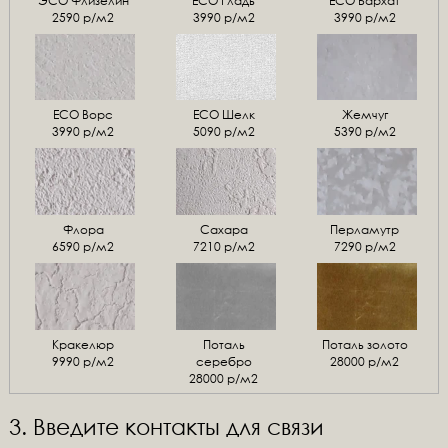
ЭСО Флизелин
ЕСО Гладь
ECO Бархат
2590 р/м2
3990 р/м2
3990 р/м2
ЕСО Ворс
ЕСО Шелк
Жемчуг
3990 р/м2
5090 р/м2
5390 р/м2
Флора
Сахара
Перламутр
6590 р/м2
7210 р/м2
7290 р/м2
Кракелюр
Поталь
Поталь золото
9990 р/м2
серебро
28000 р/м2
28000 р/м2
3. Введите контакты для связи