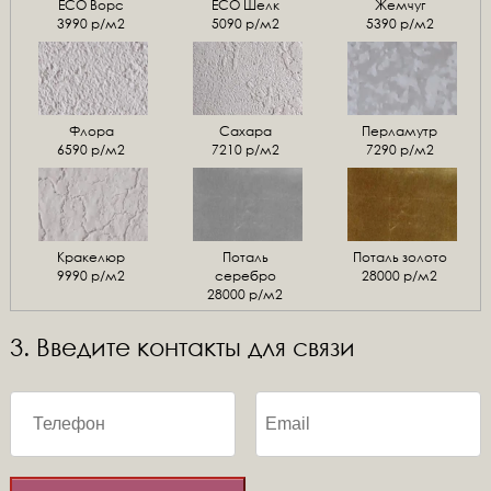
ЕСО Ворс
ЕСО Шелк
Жемчуг
3990 р/м2
5090 р/м2
5390 р/м2
Флора
Сахара
Перламутр
6590 р/м2
7210 р/м2
7290 р/м2
Кракелюр
Поталь
Поталь золото
9990 р/м2
серебро
28000 р/м2
28000 р/м2
3. Введите контакты для связи