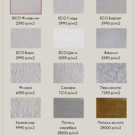
ЭСО Флизелин
ЕСО Гладь
ECO Бархат
2590 р/м2
3990 р/м2
3990 р/м2
ЕСО Ворс
ЕСО Шелк
Жемчуг
3990 р/м2
5090 р/м2
5390 р/м2
Флора
Сахара
Перламутр
6590 р/м2
7210 р/м2
7290 р/м2
Кракелюр
Поталь
Поталь золото
9990 р/м2
серебро
28000 р/м2
28000 р/м2