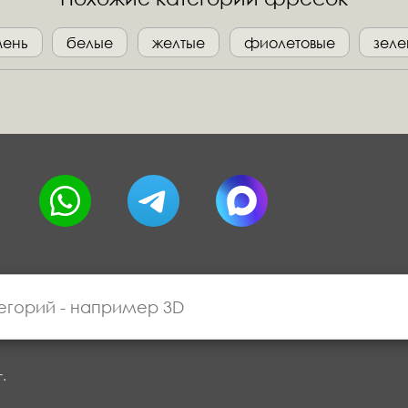
мень
белые
желтые
фиолетовые
зел
г.