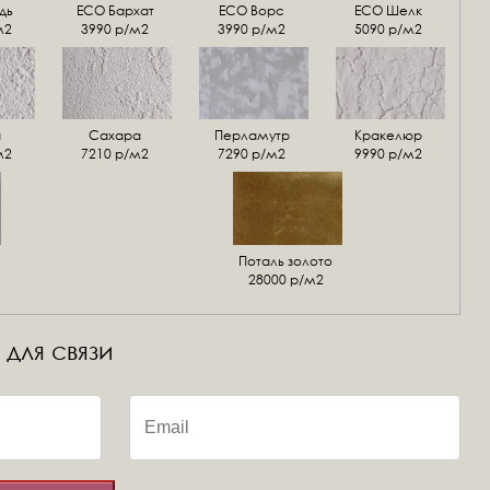
дь
ECO Бархат
ЕСО Ворс
ЕСО Шелк
м2
3990 р/м2
3990 р/м2
5090 р/м2
а
Сахара
Перламутр
Кракелюр
м2
7210 р/м2
7290 р/м2
9990 р/м2
Поталь золото
28000 р/м2
 для связи