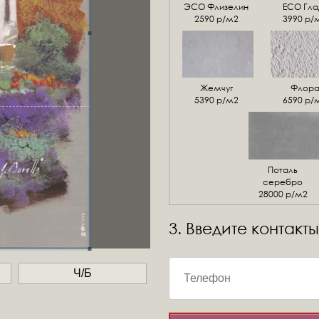
ЭСО Флизелин
ЕСО Гла
2590 р/м2
3990 р/
Жемчуг
Флор
5390 р/м2
6590 р/
Поталь
серебро
28000 р/м2
3. Введите контакты
Ч/Б