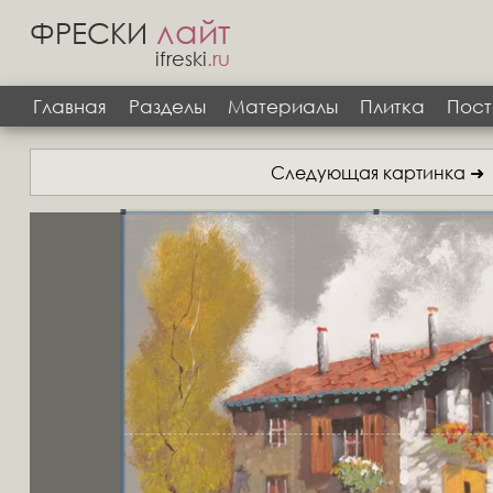
лайт
ФРЕСКИ
ifreski
.ru
Главная
Разделы
Материалы
Плитка
Пост
Следующая картинка ➜