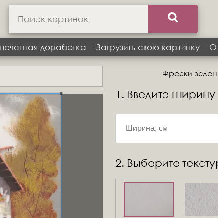
печатная доработка
Загрузить свою картинку
О
Фрески зеленые
1. Введите ширину
2. Выберите текст