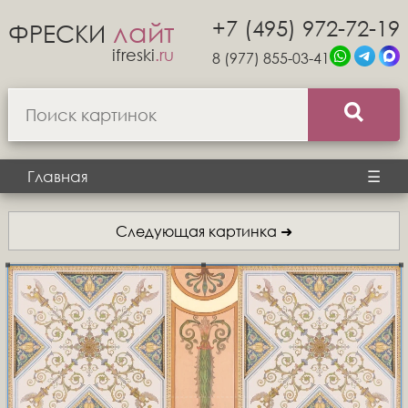
+7 (495) 972-72-19
лайт
ФРЕСКИ
ifreski
.ru
8 (977) 855-03-41
Главная
☰
Следующая картинка ➜