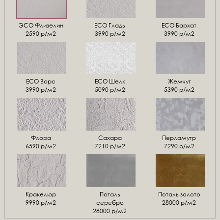
ЭСО Флизелин
ЕСО Гладь
ECO Бархат
2590 р/м2
3990 р/м2
3990 р/м2
ЕСО Ворс
ЕСО Шелк
Жемчуг
3990 р/м2
5090 р/м2
5390 р/м2
Флора
Сахара
Перламутр
6590 р/м2
7210 р/м2
7290 р/м2
Кракелюр
Поталь
Поталь золото
9990 р/м2
серебро
28000 р/м2
28000 р/м2