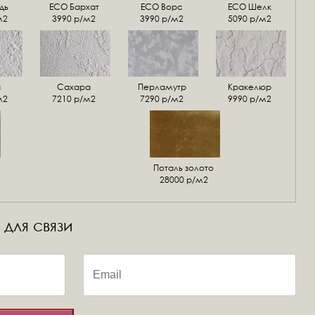
дь
ECO Бархат
ЕСО Ворс
ЕСО Шелк
м2
3990 р/м2
3990 р/м2
5090 р/м2
а
Сахара
Перламутр
Кракелюр
м2
7210 р/м2
7290 р/м2
9990 р/м2
Поталь золото
28000 р/м2
 для связи