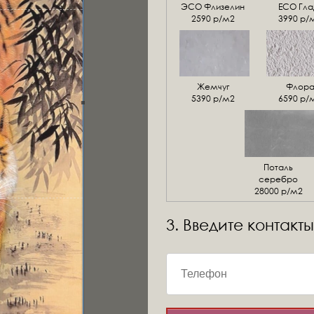
ЭСО Флизелин
ЕСО Гла
2590 р/м2
3990 р/
Жемчуг
Флор
5390 р/м2
6590 р/
Поталь
серебро
28000 р/м2
3. Введите контакты