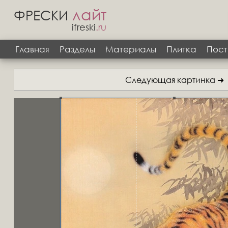
лайт
ФРЕСКИ
ifreski
.ru
Главная
Разделы
Материалы
Плитка
Пост
Следующая картинка ➜