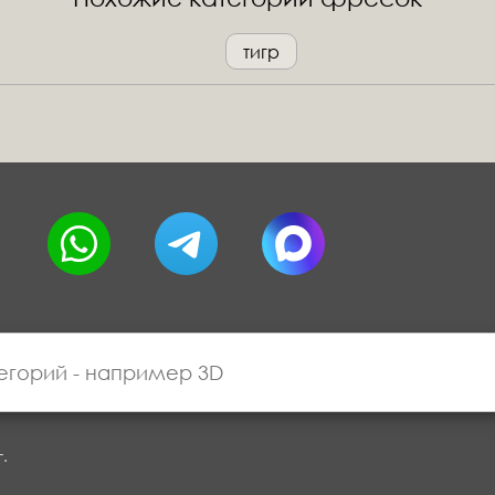
тигр
г.