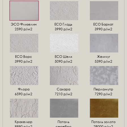
ЭСО Флизелин
ЕСО Гладь
ECO Бархат
2590 р/м2
3990 р/м2
3990 р/м2
ЕСО Ворс
ЕСО Шелк
Жемчуг
3990 р/м2
5090 р/м2
5390 р/м2
Флора
Сахара
Перламутр
6590 р/м2
7210 р/м2
7290 р/м2
Кракелюр
Поталь
Поталь золото
9990 р/м2
серебро
28000 р/м2