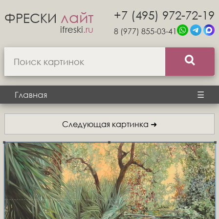
+7 (495) 972-72-19
лайт
ФРЕСКИ
ifreski
.ru
8 (977) 855-03-41
Главная
☰
Следующая картинка ➜