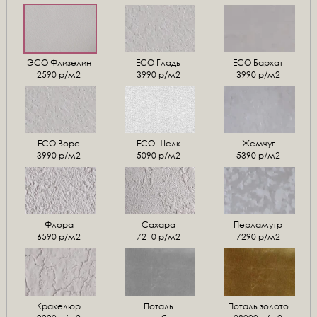
ЭСО Флизелин
ЕСО Гладь
ECO Бархат
2590 р/м2
3990 р/м2
3990 р/м2
ЕСО Ворс
ЕСО Шелк
Жемчуг
3990 р/м2
5090 р/м2
5390 р/м2
Флора
Сахара
Перламутр
6590 р/м2
7210 р/м2
7290 р/м2
Кракелюр
Поталь
Поталь золото