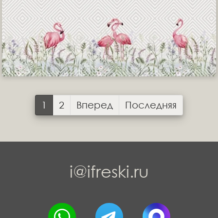
1
2
Вперед
Последняя
i@ifreski.ru